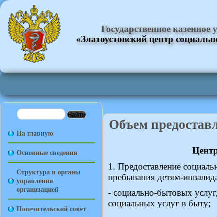
Государственное казенное
«Златоустовский центр социаль
Объем предостав
На главную
Центр
Основные сведения
1. Предоставление
социаль
Структура и органы
пребывания
детям-инвалидам
управления
организацией
- социально-бытовых услуг
социальных услуг в быту;
Попечительский совет