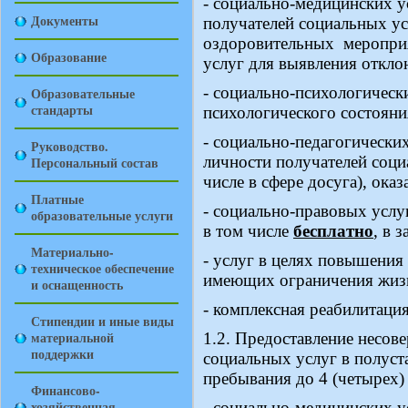
- социально-медицинских у
Документы
получателей социальных ус
оздоровительных
меропри
Образование
услуг для выявления откло
- социально-психологическ
Образовательные
стандарты
психологического состояни
- социально-педагогически
Руководство.
личности получателей соци
Персональный состав
числе в сфере досуга), ока
Платные
- социально-правовых услу
образовательные услуги
в том числе
бесплатно
, в 
Материально-
- услуг в целях повышения
техническое обеспечение
имеющих ограничения жизне
и оснащенность
- комплексная реабилитация
Стипендии и иные виды
материальной
1.2. Предоставление несо
поддержки
социальных услуг в полус
пребывания до 4 (четырех)
Финансово-
хозяйственная
- социально-медицинских у