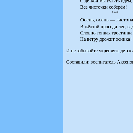
С деткой мы гулять идём,
Все листочки соберём!
***
О
сень, осень — листопа
В
жёлтой проседи лес, са
Словно тонкая тростинка
На ветру дрожит осинка!
И не забывайте укреплять детс
Составили: воспитатель
Аксено