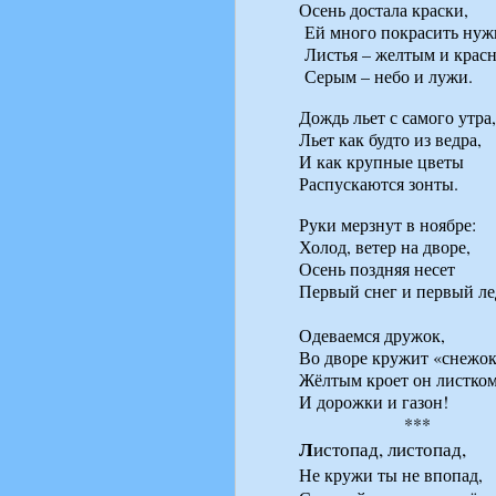
Осень достала краски,
Ей много покрасить нуж
Листья – желтым и крас
Серым – небо и лужи.
Дождь льет с самого утра
Льет как будто из ведра,
И как крупные цветы
Распускаются зонты.
Руки мерзнут в ноябре:
Холод, ветер на дворе,
Осень поздняя несет
Первый снег и первый ле
Одеваемся дружок,
Во дворе кружит «снежок
Жёлтым кроет он листком
И дорожки и газон!
***
Л
истопад, листопад,
Не кружи ты не впопад,