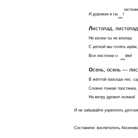
Одеваемся дружок,
Во дворе кружит «снежок
Жёлтым кроет он листком
И дорожки и газон!
***
Л
истопад, листопад
Не кружи ты не впопад,
С деткой мы гулять идём,
Все листочки соберём!
***
О
сень, осень — лис
В
жёлтой проседи лес, са
Словно тонкая тростинка,
На ветру дрожит осинка!
И не забывайте укреплять детск
Составили: воспитатель
Аксенов