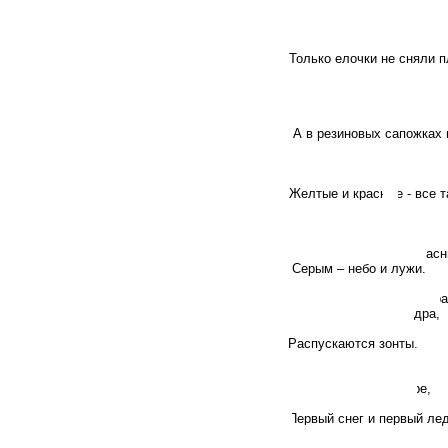
Сколько выросло грибов!
Поменялся цвет одежды у
Клен надел кафтанчик кр
Только елочки не сняли п
Вот и осень наступила, д
Но погоды не боится озор
Мы по зонтику возьмем и 
А в резиновых сапожках 
Поглядите, за окном лис
На прогулку мы пойдем и
Желтые и красные - все т
***
Осень достала краски,
Ей много покрасить нужн
Листья – желтым и крас
Серым – небо и лужи.
Дождь льет с самого утра
Льет как будто из ведра,
И как крупные цветы
Распускаются зонты.
Руки мерзнут в ноябре:
Холод, ветер на дворе,
Осень поздняя несет
Первый снег и первый лед