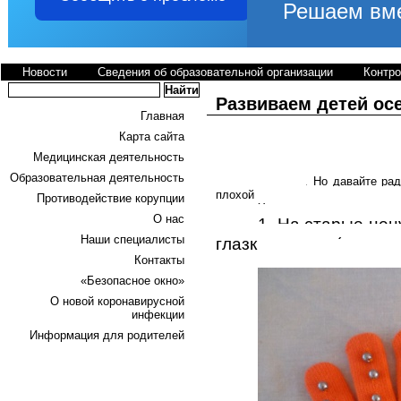
Новости
Сведения об образовательной организации
Контр
Развиваем детей ос
Главная
Карта сайта
Детство – это неповтори
холодного дождя. Для ребенка н
Медицинская деятельность
время года и при любой погоде.
Образовательная деятельность
и горячим лбом. Но давайте рад
плохой погоды!»
Противодействие корупции
Хотелось бы предложить 
О нас
1.
На старые нен
Наши специалисты
глазки и носик (пугови
Контакты
Получатся перчаточные иг
«Безопасное окно»
О новой коронавирусной
инфекции
Информация для родителей