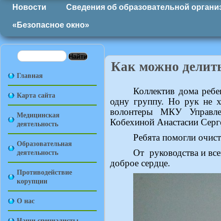
Новости
Сведения об образовательной органи
«Безопасное окно»
Как можно делить
Главная
Коллектив дома ребе
Карта сайта
одну группу. Но рук не 
волонтеры МКУ Управле
Медицинская
Кобехиной Анастасии Серг
деятельность
Ребята помогли очист
Образовательная
деятельность
От
руководства и вс
доброе сердце.
Противодействие
корупции
О нас
Наши специалисты