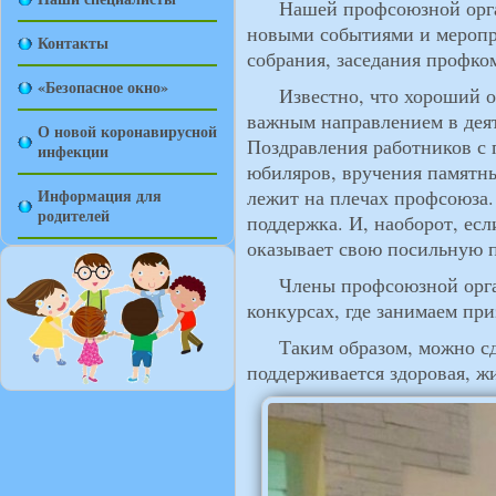
Нашей профсоюзной органи
новыми событиями и мероп
Контакты
собрания, заседания профко
«Безопасное окно»
Известно, что хороший отд
важным направлением в деят
О новой коронавирусной
Поздравления работников с
инфекции
юбиляров, вручения памятны
Информация для
лежит на плечах профсоюза. 
родителей
поддержка. И, наоборот, есл
оказывает свою посильную п
Члены профсоюзной органи
конкурсах, где занимаем при
Таким образом, можно сдел
поддерживается здоровая, ж