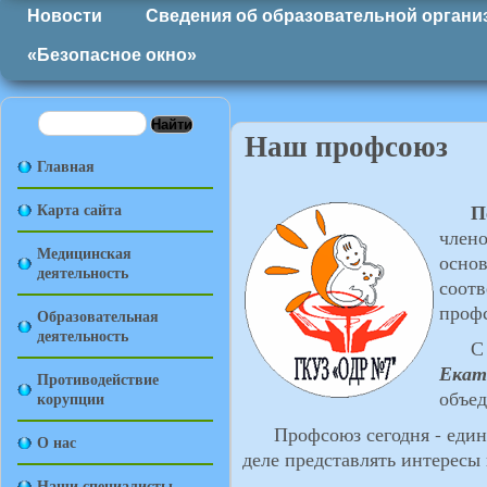
Новости
Сведения об образовательной органи
«Безопасное окно»
Наш профсоюз
Главная
Карта сайта
П
члено
Медицинская
основ
деятельность
соотв
проф
Образовательная
деятельность
С 20
Екат
Противодействие
объе
корупции
Профсоюз сегодня - единст
О нас
деле представлять интересы
Наши специалисты