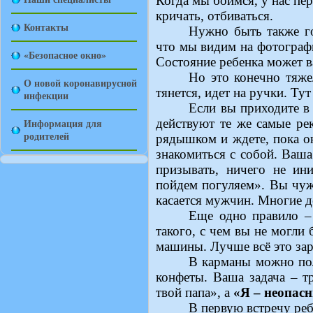
Когда мы боимся, у нас пер
кричать, отбиваться.
Контакты
Нужно быть также го
что мы видим на фотографи
«Безопасное окно»
Состояние ребенка может ва
Но это конечно тяже
О новой коронавирусной
тянется, идет на ручки. Ту
инфекции
Если вы приходите в 
Информация для
действуют те же самые ре
родителей
рядышком и ждете, пока он
знакомиться с собой. Ваша
призывать, ничего не ин
пойдем погуляем». Вы чуж
касается мужчин. Многие д
Еще одно правило – 
такого, с чем вы не могли
машины. Лучше всё это зар
В карманы можно пол
конфеты. Ваша задача – т
твой папа», а
«Я – неопас
В первую встречу реб